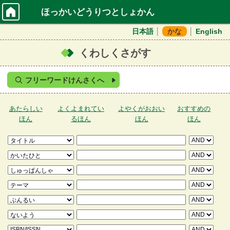
ほっかいどうりつとしょかん
日本語
│
かな
│
English
くわしくさがす
フリーワードけんさくへ
あたらしい
よくよまれてい
よやくがおおい
おすすめの
ほん
るほん
ほん
ほん