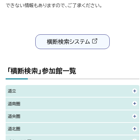
できない情報もありますので、ご了承ください。
ト
ッ
プ
へ
横断検索システム
戻
（
(
る
新
外
規
部
ウ
サ
「横断検索」参加館一覧
ィ
イ
ト
ン
)
ド
道立
ウ
で
道南圏
開
道央圏
き
ま
道北圏
す
）