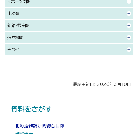
オホーツク圏
十勝圏
釧路・根室圏
道立機関
その他
ト
最終更新日:
2026年3月10日
ッ
プ
サ
に
資料をさがす
戻
イ
る
北海道雑誌新聞総合目録
ド