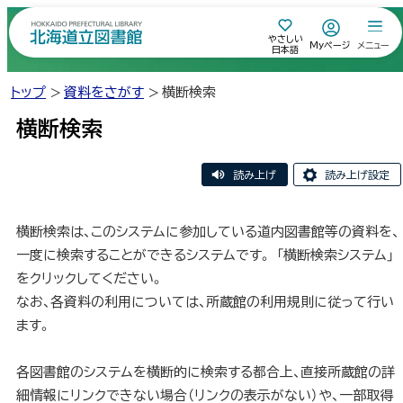
本
本
やさしい
文
文
Myページ
メニュー
H
日本語
o
k
へ
へ
k
a
トップ
資料をさがす
横断検索
i
メ
戻
d
o
P
ニ
る
横断検索
r
e
f
ュ
メ
e
c
t
ー
ニ
u
読み上げ
読み上げ設定
r
a
へ
ュ
l
ペ
目
L
i
ー
ー
次
b
r
横断検索は、このシステムに参加している道内図書館等の資料を、
a
ジ
へ
r
「横
y
一度に検索することができるシステムです。 「横断検索システム」
内
北
断検
戻
をクリックしてください。
索」参
海
加館
る
道
なお、各資料の利用については、所蔵館の利用規則に従って行い
一
覧
立
ペ
ます。
図
ー
書
ジ
各図書館のシステムを横断的に検索する都合上、直接所蔵館の詳
館
細情報にリンクできない場合（リンクの表示がない）や、一部取得
の