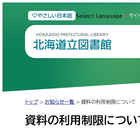
本
本
文
文
やさしい日本語
サイ
Select Language
▼
へ
へ
メ
戻
ニ
る
ュ
メ
H
ー
ニ
o
k
へ
ュ
k
a
ー
i
d
へ
o
P
戻
r
e
トップ
お知らせ一覧
資料の利用制限について
る
f
e
ペ
c
t
資料の利用制限につい
ー
u
r
ジ
a
l
の
L