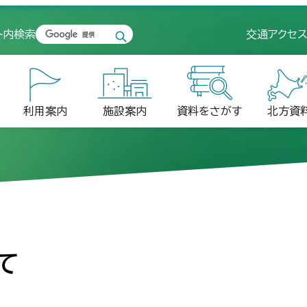
ト内検索
交通アクセ
検
索
キ
ー
ワ
利用案内
施設案内
資料をさがす
北方資
ー
ド
て