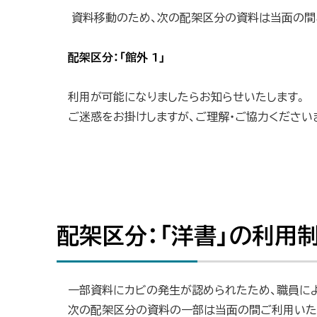
(6/12
資料移動のため、次の配架区分の資料は当面の間
に
更新)
戻
配架区分：「館外 1」
る
利用が可能になりましたらお知らせいたします。
ご迷惑をお掛けしますが、ご理解・ご協力ください
配架区分：「洋書」の利用制
ト
ッ
プ
一部資料にカビの発生が認められたため、職員によ
に
次の配架区分の資料の一部は当面の間ご利用いた
戻