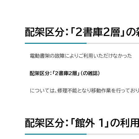
i
ト
b
ペ
配架区
目
r
分：「2
ッ
a
ー
次
r
書庫2
プ
y
ジ
層」の
配架区分：「2書庫2層」
北
へ
雑誌資
内
料の利
戻
海
用制限
る
解除に
道
電動書架の故障によりご利用いただけなかった
ついて
(7/5
立
更新）
配架区分：「2書庫2層」
（の雑誌）
配架区
図
分：「館
外 1」
書
については、修理不能となり移動作業を行っており
の利用
制限に
館
ついて
配架区
分：「洋
配架区分：「館外 1」の利
ト
書」の
利用制
ッ
限につ
プ
いて