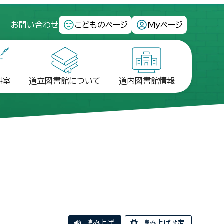
ス
お問い合わせ
こどものページ
Myページ
料室
道立図書館について
道内図書館情報
読み上げ
読み上げ設定