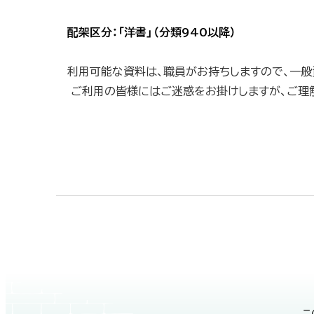
る
配架区分：「洋書」（分類940以降）
利用可能な資料は、職員がお持ちしますので、一般
ご利用の皆様にはご迷惑をお掛けしますが、ご理解
ト
ッ
プ
に
戻
る
本
こ