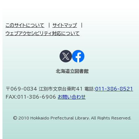
本
このサイトについて
サイトマップ
文
ウェブアクセシビリティ対応について
へ
メ
公
ニ
式
ュ
S
ー
北海道立図書館
N
へ
S
住
〒069-0834 江別市文京台東町41
電話:
011-386-8521
所
FAX:
011-386-6906
お問い合わせ
:
©
2010 Hokkaido Prefectural Library, All Rights Reserved.