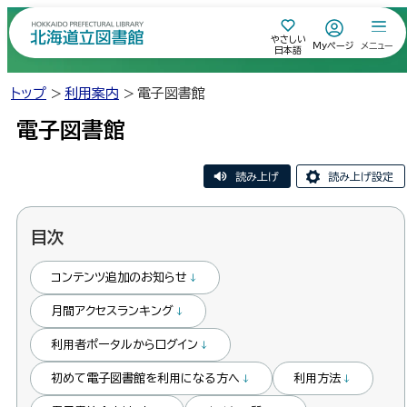
本
本
やさしい
文
文
Myページ
メニュー
H
日本語
o
k
へ
へ
k
a
トップ
利用案内
電子図書館
i
メ
戻
d
o
P
ニ
る
電子図書館
r
e
f
ュ
メ
e
c
t
ー
ニ
u
読み上げ
読み上げ設定
r
a
へ
ュ
l
L
i
ー
b
r
ペ
目次
a
へ
r
ー
y
北
戻
ジ
コンテンツ追加のお知らせ
海
内
る
道
月間アクセスランキング
立
ペ
図
利用者ポータルからログイン
ー
書
ジ
初めて電子図書館を利用になる方へ
利用方法
館
の