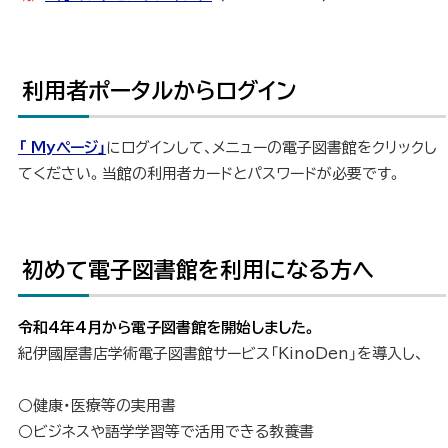
利用者ポータルからログイン
ト
ッ
プ
「 Myページ」
にログインして、メニューの電子図書館をクリックし
に
てください。当館の利用者カードとパスワードが必要です。
戻
る
初めて電子図書館を利用になる方へ
ト
ッ
プ
令和4年4月から電子図書館を開始しました。
に
紀伊國屋書店学術電子図書館サービス「KinoDen」を導入し、
戻
る
○健康・医療等の実用書
○ビジネスや語学学習等で活用できる教養書