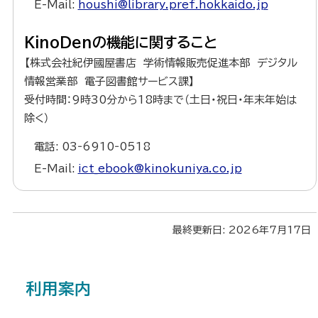
E-Mail:
houshi@library.pref.hokkaido.jp
KinoDenの機能に関すること
【株式会社紀伊國屋書店 学術情報販売促進本部 デジタル
情報営業部 電子図書館サービス課】
受付時間：9時30分から18時まで（土日・祝日・年末年始は
除く）
電話: 03‐6910‐0518
E-Mail:
ict_ebook@kinokuniya.co.jp
ト
最終更新日:
2026年7月17日
ッ
プ
サ
に
利用案内
戻
イ
る