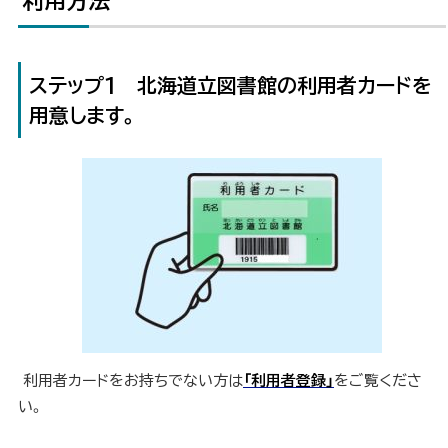
利用方法
ト
ッ
プ
に
ステップ1 北海道立図書館の利用者カードを
戻
用意します。
る
利用者カードをお持ちでない方は
「利用者登録」
をご覧くださ
い。