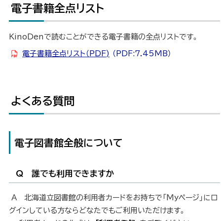
電子書籍全点リスト
ト
ッ
プ
KinoDenで読むことができる電子書籍の全点リストです。
に
電子書籍全点リスト（PDF)
（PDF:7.45MB）
戻
る
よくある質問
ト
ッ
プ
に
電子図書館全般について
戻
る
Q 誰でも利用できますか
A 北海道立図書館の利用者カードをお持ちで「Myページ」にロ
グインしている方ならどなたでもご利用いただけます。